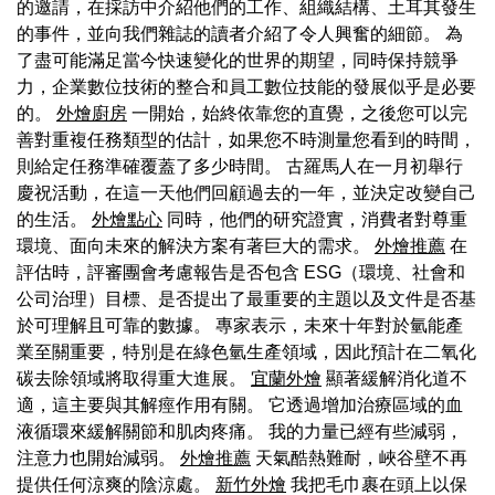
的邀請，在採訪中介紹他們的工作、組織結構、土耳其發生
的事件，並向我們雜誌的讀者介紹了令人興奮的細節。 為
了盡可能滿足當今快速變化的世界的期望，同時保持競爭
力，企業數位技術的整合和員工數位技能的發展似乎是必要
的。
外燴廚房
一開始，始終依靠您的直覺，之後您可以完
善對重複任務類型的估計，如果您不時測量您看到的時間，
則給定任務準確覆蓋了多少時間。 古羅馬人在一月初舉行
慶祝活動，在這一天他們回顧過去的一年，並決定改變自己
的生活。
外燴點心
同時，他們的研究證實，消費者對尊重
環境、面向未來的解決方案有著巨大的需求。
外燴推薦
在
評估時，評審團會考慮報告是否包含 ESG（環境、社會和
公司治理）目標、是否提出了最重要的主題以及文件是否基
於可理解且可靠的數據。 專家表示，未來十年對於氫能產
業至關重要，特別是在綠色氫生產領域，因此預計在二氧化
碳去除領域將取得重大進展。
宜蘭外燴
顯著緩解消化道不
適，這主要與其解痙作用有關。 它透過增加治療區域的血
液循環來緩解關節和肌肉疼痛。 我的力量已經有些減弱，
注意力也開始減弱。
外燴推薦
天氣酷熱難耐，峽谷壁不再
提供任何涼爽的陰涼處。
新竹外燴
我把毛巾裹在頭上以保