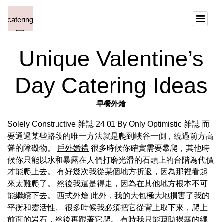
Unique Valentine’s
Day Catering Ideas
早餐外燴
Solely Constructive 雜誌 24 01 By Only Optimistic 雜誌 而
要通過某些路段的唯一方法就是爬到峽谷一側，繞過前方高
聳的障礙物。
戶外婚禮
很多時候你確實需要攀爬，其他時
候你只能以水和暴露在人們打磨光滑的石頭上的台階為代價
才能爬上去。 有好幾次我從某個地方折返，因為那裡看起
來太難爬了。 然後我還是得走，因為在其他地方根本不可
能繼續下去。
西式外燴
此外，我的大包極大地損害了我的
平衡和靈活性。 很多時候我必須把它從背上取下來，爬上
前面的岩石，然後再跟著它爬。 有時我只能藉助裸露的繩