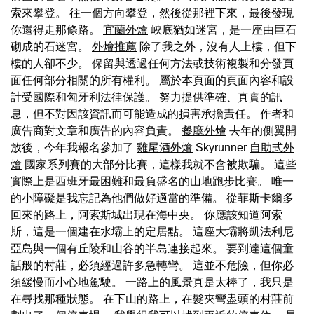
索來攀登。 往一個方向攀登，然後從那裡下來，最後發現
你還得走那條路。
宜蘭外燴
峽底猶如迷宮，是一座由巨石
砌成的石迷宮。
外燴推薦
除了我之外，沒有人上樓，但下
樓的人卻不少。 保留與透過任何方法或技術複製和分發頁
面任何部分相關的所有權利。 屬於本頁面的頁面內容和設
計受國際和匈牙利法律保護。 努力提供準確、真實的訊
息，但不對因該資訊而可能造成的損害承擔責任。 作者和
廣告商對文章和廣告的內容負責。
餐廳外燴
去年的側翼開
放後，今年我報名參加了
雞尾酒外燴
Skyrunner
自助式外
燴
國家系列賽的大部分比賽，這樣我就不會被欺騙。 這些
實際上是西班牙最困難和最負盛名的山地跑步比賽。 唯一
的小障礙是我忘記為他們做好適當的準備。 從菲斯卡爾多
回來的路上，阿索斯城出現在海中央。 你應該知道阿索
斯，這是一個建在水壩上的定居點。 這座大壩將凱法利尼
亞島與一個有丘陵和山谷的半島連接起來。 要到達這個童
話般的村莊，必須經過許多急轉彎。 這並不危險，但你必
須緩慢而小心地駕駛。 一路上的風景真是太棒了，我只是
在尋找那種狀態。 在下山的路上，在髮夾彎盡頭的村莊前