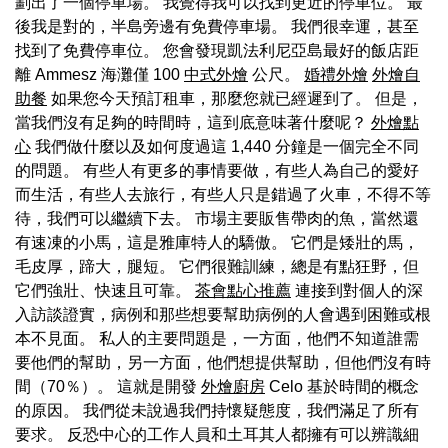
劃出了一個停車場。 我覺得我可以找到更近的停車位。 最
後我是對的，半島旁邊有免費停車場。 我們很幸運，甚至
找到了免費停車位。 您會發現凱法利尼亞島最好的飯店距
離 Ammesz 海灘僅 100
中式外燴
公尺。
婚禮外燴
外燴自
助餐
如果您今天預訂租車，那麼您就已經遲到了。 但是，
當我們沒有足夠的時間時，這到底意味著什麼呢？
外燴點
心
我們做什麼以及如何度過這 1,440 分鐘是一個完全不同
的問題。 有些人有更多的事情要做，有些人為自己的愛好
而生活，有些人去旅行，有些人只是錯過了火車，不得不等
待，我們可以繼續下去。 市場主要販售帶肉的魚，當然還
有速凍的小馬，這是雅庫特人的驕傲。 它們是矮壯的馬，
毛皮厚，蹄大，腿短。 它們很難訓練，總是有點狂野，但
它們強壯、快速且可靠。
茶會點心推薦
連接到對個人的深
入訪談證實，病例和那些想要幫助病例的人會遇到困難或根
本不見面。 私人的主要問題是，一方面，他們不知道誰需
要他們的幫助，另一方面，他們想提供幫助，但他們沒有時
間（70％）。 這就是開發
外燴廚房
Celo 基於時間的概念
的原因。 我們從未說過我們持懷疑態度，我們滿足了所有
要求。 反恐中心的工作人員和土耳其人都擁有可以辨識細