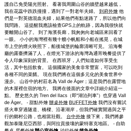
護自己免受陽光照射。 看著我周圍山谷的牆壁越來越低，
我在花蕊中跌跌撞撞，遇到了一對老年夫婦。
到府外燴
他
們是一對英德混血夫婦，結果他們有點迷路了，所以他們向
我問路。 這提醒我應該檢查GPS上的軌跡，因為我很快就
要離開山谷了。 到了海濱長廊，我匆匆向老城區來回看了
一眼。 小小的海灣裡有幾十艘小帆船和小船在搖晃，在城
市上空的煙火映照下，船後城堡的輪廓清晰可見。 沿海餐
廳的露臺擠滿了人，在燈光下游泳的海灣為通宵晚餐提供了
令人印象深刻的背景。 在西班牙，人們知道如何享受生
活，其中包括飲食。 這個國家的美食非常豐富，可以吃到
各種不同的菜餚。 現在我們將在這個多元化的美食世界中
漫步。 山谷中的村莊名為 Vall de Àger；這是我們在露營地
的木屋裡住宿的地方。 我將在後面的文章中詳細介紹這一
點。 歷史悠久的 Tren del llacs（即“湖泊列車”）也穿過 Vall
de Àger。 - 甜點外燴
辦桌外燴
BUFFET外燴
我們沒有嘗試
搭火車穿過隧道、橋樑、沿著湖岸，但我們確實開過與之平
行的鄉村公路，也相當壯觀。
台中外燴
接下來，我們將參
觀加泰隆尼亞西部，與阿拉貢接壤的蒙特塞克地區。
- 自助
餐桌
早餐外燴
辦公室外燴
沙拉外燴
烤魚外燴