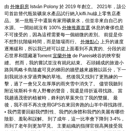
由
外燴廚房
István Polony 於 2019 年創立。 2021年，該公
司首款替代瓶裝礦泉水產品試行納入kifli.hu線上零售店產
品。 第一批瓶子中還裝有家用礦泉水，但並非來自自己的
水源。 一開始就沒有 100%
外燴推薦首選
休息的奢侈也是
不可接受的，因為這裡需要每一個細微的差別。 前提是你
不想對抗階級時間，而是隨場而行。
外燴點心
上升的速度
逐漸緩和，所以我已經可以從上面看到不真實的、分段的岩
石世界和隱藏著Torrent
宜蘭外燴
de Pareis峽谷的狹窄裂
縫。 然而，我的嘗試並沒有就此結束。 石頭鋪成的旅遊小
路與馬略卡島隨處可見的梯田的牆壁越來越難以區分，下一
刻我就涉水穿過齊胸的草地。 然後我又找到了更熟練的一
擊，過了一會兒又在厚厚的雨夾雪中消失了。 儘管我聽到
附近埃斯科卡有人野餐的聲音，我還是得折返尋找路。 當
我趟過茂密的植被時，鋒利的草葉夾住了我的雙腿。 最
後，我不得不再次使用GPS在來回奔跑的山羊中尋找路徑。
• 我們需要回顧我們對性、我們的身體和我們的美麗有哪些
陰影、羞恥和誤解。 到了成年，這一比率會下降到 3-4%，
而到了老年則更加罕見。 主要組織的指揮官很高興接受我