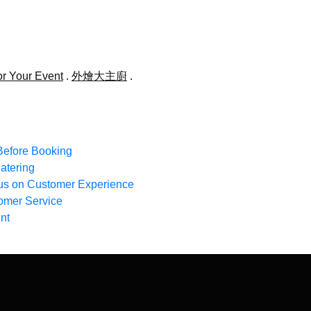
or Your Event
.
外燴大主廚
.
Before Booking
atering
cus on Customer Experience
tomer Service
nt