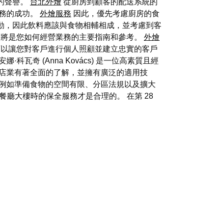
的聲譽。
台北外燴
從廚房到顧客的配送系統的
務的成功。
外燴服務
因此，優先考慮廚房的食
動，因此飲料應該與食物相輔相成，並考慮到客
將是您如何經營業務的主要指南和參考。
外燴
以讓您對客戶進行個人照顧並建立忠實的客戶
奇 (Anna Kovács) 是一位高素質且經
酒店業有著全面的了解，並擁有廣泛的適用技
，例如準備食物的空間有限、分區法規以及擴大
廳大樓時的保全服務才是合理的。 在第 28