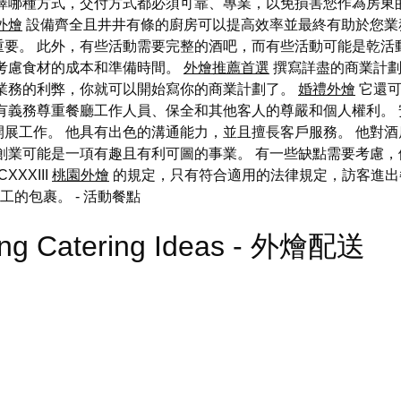
選擇哪種方式，交付方式都必須可靠、專業，以免損害您作為房東
外燴
設備齊全且井井有條的廚房可以提高效率並最終有助於您業
重要。 此外，有些活動需要完整的酒吧，而有些活動可能是乾活
並考慮食材的成本和準備時間。
外燴推薦首選
撰寫詳盡的商業計劃
業務的利弊，你就可以開始寫你的商業計劃了。
婚禮外燴
它還可
務尊重餐廳工作人員、保全和其他客人的尊嚴和個人權利。 安娜·科瓦
展工作。 他具有出色的溝通能力，並且擅長客戶服務。 他對
創業可能是一項有趣且有利可圖的事業。 有一些缺點需要考慮
CXXXIII
桃園外燴
的規定，只有符合適用的法律規定，訪客進出餐
員工的包裹。
- 活動餐點
ing Catering Ideas - 外燴配送