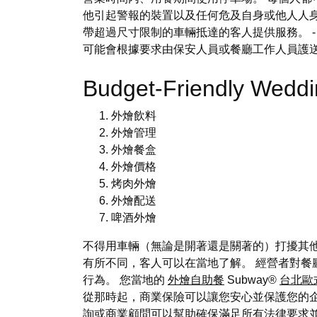
他引起警報的裝置以及任何危及自身或他人人身
帶超過尺寸限制的車輛抵達的客人提供服務。 -
可能會根據要求由保安人員或餐廳工作人員護
Budget-Friendly Wedd
外燴飲料
外燴管理
外燴餐盒
外燴價格
烤肉外燴
外燴配送
啤酒外燴
不得用車輛（無論是開著還是關著的）打擾其他
有所不同，客人可以在當地了解。 經營者對餐
行為。 您當地的
外燴自助餐
Subway®
台北歐
從那時起，商業保險可以讓您安心並保護您的
詢或商業顧問可以幫助確保滿足所有法律要求