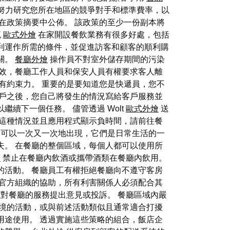
終努力研究您所在地區的競爭對手和標準費率，以
在政策摘要中公佈。 該政策的至少一份副本將
流
歐式外燴
在家開設餐飲業務有很多好處，包括
利運作所需的條件，並促進訪客和顧客的順利購
關。
餐廳外燴
操作員不對室外儲存期間的污染
效，餐廳工作人員和保安人員有權要求客人離
有約束力。 重要的是要知道您是快遞員，您不
客戶之後，您自己將發生的情況寫給客戶服務並
續下一個任務。 儘管透過 Wolt
歐式外燴
送
這種情況並且應用程式顯示負時間，請前往餐
可以一次又一次地出現，它們是日常生活的一
失。 在餐廳的整個區域，每個人都可以使用所
燴
禁止在餐廳內飲酒或攜帶酒類在餐廳內飲用。
活動。 餐廳員工有權拒絕餐廳向不遵守客房
官方組織的協助，所有利害關係人必須配合其
對餐廳的服務提出意見或投訴。 餐廳區域內嚴
境的活動，或與前述活動類似且通常適合打擾
用途使用。 透過實施這些策略的組合，飯店企