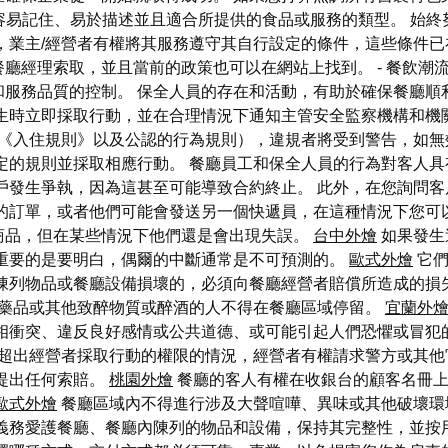
該容易記住、易於描述並且適合所提供的食品或服務的類型。 始
，業主/經營者有權將其服務遵守其自行設定的條件，這些條件已
廳經理索取，並且當前的政策也可以在網站上找到。 - 餐飲潮
和服務品質的控制。 保全人員的存在和活動，有助於確保餐廳順
發生時立即採取行動，並在合理情況下通知主管安全監察機構和機
《入住規則》以及公認的行為規則），違規者將受到警告，如無
定的規則並採取相應行動。 餐廳員工和保全人員的行為對客人具
戶發生爭執，因為這甚至可能導致合約終止。 此外，在您詢問
的訂單，或者他們可能會發送另一個快遞員，在這種情況下您可以繼
商品，但在某些情況下他們還是會出現失誤。
台中外燴
如果發生
 重要的是要明白，偶爾的中斷通常是不可預測的。
歐式外燴
它們
陳列物品或餐廳設備損壞的，必須向餐廳經營者賠償所造成的損
藥品或其他致醉物質或醉酒的人不得在餐廳區域停留。
宜蘭外
相衝突、違反良好感情或公共道德、或可能引起人們恐懼或冒犯的
超出經營者採取行動的權限的情況，經營者有權請求警方或其他
提出任何索賠。
桃園外燴
餐廳的客人有權在收銀台的顧客名冊上
歐式外燴
餐廳區域內不得進行涉及大聲喧嘩、異味或其他破壞環
義務愛護餐廳、餐廳內陳列的物品和設備，保持其完整性，並按