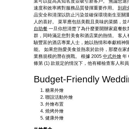
業可以提高其知名度並吸引新客戶。 無論您
速度和效率將對服務品質發揮重要作用。
到府
品安全和清潔以防止污染並確保環境衛生至關
人的喜好。 菜單應包括美觀且美味的菜餚，
自助餐
一旦你想清楚了為什麼要開辦家庭餐飲
群，同時滿足您對美食和酒店業的熱情。 客人有義
驗豐富的酒店專業人士，她以熱情和奉獻精神開
能。 如果您熱愛美食並熱衷於款待，那麼在家
業務規模的潛在挑戰。 根據 2005
中式外燴
年 
條第 (1) 款規定的情況下，他有權檢查客人和
Budget-Friendly Wedd
糖果外燴
聯誼活動外燴
外燴布置
燒烤外燴
健康外燴