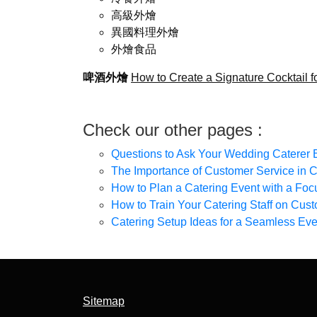
高級外燴
異國料理外燴
外燴食品
啤酒外燴
How to Create a Signature Cocktail f
Check our other pages :
Questions to Ask Your Wedding Caterer 
The Importance of Customer Service in C
How to Plan a Catering Event with a Fo
How to Train Your Catering Staff on Cus
Catering Setup Ideas for a Seamless Eve
Sitemap