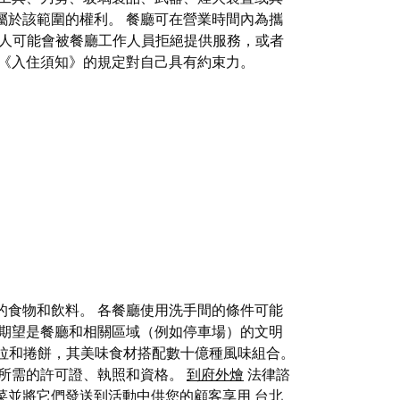
屬於該範圍的權利。 餐廳可在營業時間內為攜
人可能會被餐廳工作人員拒絕提供服務，或者
《入住須知》的規定對自己具有約束力。
的食物和飲料。 各餐廳使用洗手間的條件可能
本期望是餐廳和相關區域（例如停車場）的文明
治、沙拉和捲餅，其美味食材搭配數十億種風味組合。
所需的許可證、執照和資格。
到府外燴
法律諮
菜並將它們發送到活動中供您的顧客享用
台北