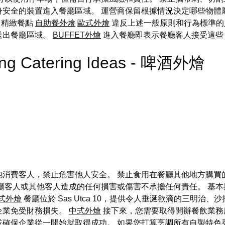
安全的裝置進入餐廳區域。 運營商保留根據情況決定哪些物體
 精緻餐點
自助餐外燴
歐式外燴
違反上述一般原則和行為標準的
送出餐廳區域。
BUFFET外燴
進入餐廳即表示餐廳客人接受這些
ing Catering Ideas - 啤酒外燴
消費客人，禁止危害他人安全。 禁止食用在餐廳其他地方購買
廳客人或其他客人造成的任何損害或傷害不承擔任何責任。 基
式外燴
餐廳位於 Sas Utca 10，提供令人垂涎欲滴的三明
企業免受財務損失。
中式外燴
接下來，您需要取得開辦餐飲業務
並確保企業從一開始就取得成功。 如果您打算烹調所有自製特色