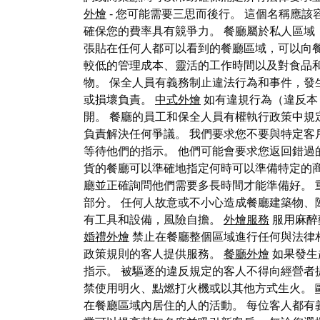
外燴
- 您可能需要三思而後行。 這個名稱應
確保您的費率具有競爭力。 餐廳屬於私人區域
張貼在任何人都可以看到的餐廳區域，可以向餐
較低的管理成本、靈活的工作時間以及對食品
物。 保全人員有義務制止違法行為和事件，
或損壞負責。
中式外燴
如有違規行為（違反本
開。 餐廳的員工和保全人員有權執行政策中規
負責解決任何爭議。 我們要求您不要與特定客
等待他們的指示。 他們可能會要求您返回錯過
貨的餐廳可以準確地指定何時可以準備特定的
廳並正確詢問他們需要多長時間才能準備好。
部分。 任何人故意或不小心造成餐廳建築物、
有工具和設備，風險自擔。
外燴服務
服用麻醉
婚禮外燴
禁止在餐廳整個區域進行任何與法律
政策規則的客人提供服務。
餐廳外燴
如果發生
指示。 被驅逐的違反規定的客人不得向經營者
禁使用明火、點燃打火機或以其他方式生火。
在餐廳區域內居住的人的活動。 每位客人都有