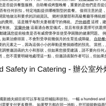
論您是否提供餐盤服務、自助餐或烤盤晚餐，重要的是他們是否提
否有任何折扣，特定地點提供哪種類型的套餐。 值得注意的是
關當地做法和要求的詳細資訊。 鄉村俱樂部和高級餐廳等傳統婚
地的費用。 這是幾乎每對夫妻都遵守的傳統。
戶外婚禮
這裡，建
更有效。
宜蘭外燴
這最適合教堂儀式，並且有很多選擇可供選擇
都建議您提前檢查是否有威脅懷孕並使受孕困難的健康問題。 
病，如果治療得當，不會對受孕前幾個月的生育造成障礙。
自助餐
要的元素之一，因為這個小小的舉動是整個婚禮的預兆。 當然
隨意調整邀請函的大小和形狀，但如果您接受建議，請不要向任何
當然，您不需要明確地處理這一點，但邀請函製作者可以，但如果
od Safety in Catering - 辦公室
夫婦目前可以享有這些補貼和折扣。 一幅 a hundred and se
則需要支付更多費用。 如果雙方都在同一地點，您可能能夠協商