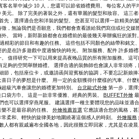
單中減少 10 人，您還可以節省婚禮費用。 每位客人的平均投注費
10 美元。 除了完美的著裝之外，還有華麗的髮型和妝容。 這
 首先，選擇適合您和洋裝的髮型。 您甚至可以選擇一款精美的
特徵，無論我們是否願意，我們都會查看誰給我們寫信或社交媒
外。 當時，新郎新娘都會在婚禮前的最後幾天舉辦瘋狂的派對
過精彩的節目和有趣的任務。 這些包括不同顏色的絲帶和銘文、
重要的是在許多遊戲中度過愉快的時光。 附加服務、配件 許多
。 值得研究一下可以用來提高夜晚品質的所有附加服務。 這
有足夠的空間舉辦婚禮。 選擇合適的裝飾師也會讓人非常頭疼
細節，包括座位卡，或邀請函與迎賓板的協調，不要忘記新娘
喜日子的夢想是什麼。 用一定的金額獲得什麼樣的汽車、什麼
輛超級汽車會讓您的婚禮更加特別。
台北歐式外燴
第一步，選擇
性口袋方巾。 這是一款非常優雅、經典的男裝。
BUFFET外燴
最
們也可以選擇穿燕尾服。 建議選擇一種主要體現您的品味並適合
音樂不是最容易的任務。
外燴推薦首選
它應該適合您的風格，甚
非常柔和、輕快的旋律美妙地圍繞著這個感人的時刻。
外燴服務
數人都有親戚遍布全國各地，因此很難立即回家，尤其是在凌