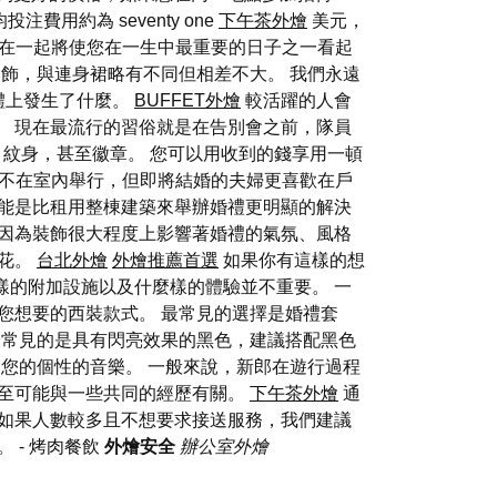
用約為 seventy one
下午茶外燴
美元，
三者在一起將使您在一生中最重要的日子之一看起
髮飾，與連身裙略有不同但相差不大。 我們永遠
體上發生了什麼。
BUFFET外燴
較活躍的人會
。 現在最流行的習俗就是在告別會之前，隊員
紋身，甚至徽章。 您可以用收到的錢享用一頓
婚禮不在室內舉行，但即將結婚的夫婦更喜歡在戶
可能是比租用整棟建築來舉辦婚禮更明顯的解決
，因為裝飾很大程度上影響著婚禮的氣氛、風格
捧花。
台北外燴
外燴推薦首選
如果你有這樣的想
樣的附加設施以及什麼樣的體驗並不重要。 一
您想要的西裝款式。 最常見的選擇是婚禮套
常見的是具有閃亮效果的黑色，建議搭配黑色
您的個性的音樂。 一般來說，新郎在遊行過程
至可能與一些共同的經歷有關。
下午茶外燴
通
如果人數較多且不想要求接送服務，我們建議
晨。
- 烤肉餐飲
外燴安全
辦公室外燴