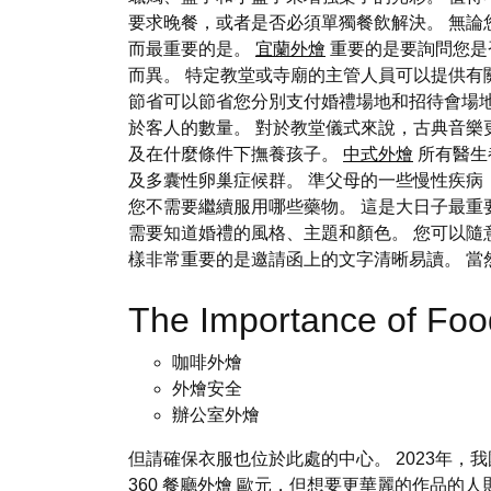
要求晚餐，或者是否必須單獨餐飲解決。 無
而最重要的是。
宜蘭外燴
重要的是要詢問您是
而異。 特定教堂或寺廟的主管人員可以提供有
節省可以節省您分別支付婚禮場地和招待會場
於客人的數量。 對於教堂儀式來說，古典音樂
及在什麼條件下撫養孩子。
中式外燴
所有醫生
及多囊性卵巢症候群。 準父母的一些慢性疾
您不需要繼續服用哪些藥物。 這是大日子最重
需要知道婚禮的風格、主題和顏色。 您可以
樣非常重要的是邀請函上的文字清晰易讀。 
The Importance of Fo
咖啡外燴
外燴安全
辦公室外燴
但請確保衣服也位於此處的中心。 2023年，我國新婚
360
餐廳外燴
歐元，但想要更華麗的作品的人