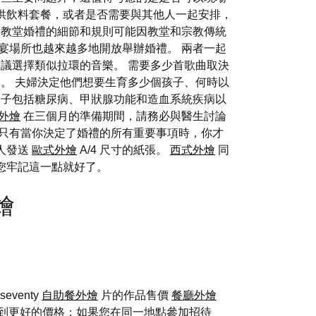
供飲料套餐，或者是否需要與其他人一起安排，
，教堂婚禮的細節和規則可能因教堂和宗教傳統
宴場所也越來越多地開放舉辦婚禮。 兩者一起
議選擇類似拉環的音樂。 需要多少首歌曲取決
。 夫婦決定他們想要生育多少個孩子、何時以
例子包括糖尿病、甲狀腺功能和造血系統疾病以
外燴
在三個月的準備期間，請務必與醫生討論
，只有當你決定了婚禮的所有重要事項時，你才
人發送
歐式外燴
A/4 尺寸的紙張。
西式外燴
同
您牢記這一點就好了。
外燴
venty
自助餐外燴
片的作品售價
餐廳外燴
到更好的價格；如果您在同一地點參加招待