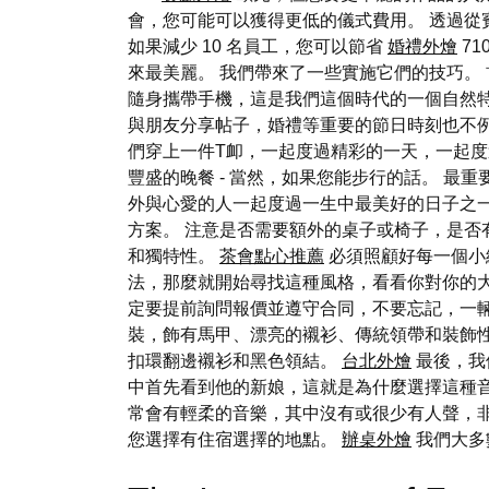
會，您可能可以獲得更低的儀式費用。 透過從賓客名
如果減少 10 名員工，您可以節省
婚禮外燴
7
來最美麗。 我們帶來了一些實施它們的技巧。
隨身攜帶手機，這是我們這個時代的一個自然
與朋友分享帖子，婚禮等重要的節日時刻也不例
們穿上一件T卹，一起度過精彩的一天，一起度
豐盛的晚餐 - 當然，如果您能步行的話。 最
外與心愛的人一起度過一生中最美好的日子之一
方案。 注意是否需要額外的桌子或椅子，是否
和獨特性。
茶會點心推薦
必須照顧好每一個小
法，那麼就開始尋找這種風格，看看你對你的大
定要提前詢問報價並遵守合同，不要忘記，一
裝，飾有馬甲、漂亮的襯衫、傳統領帶和裝飾
扣環翻邊襯衫和黑色領結。
台北外燴
最後，我
中首先看到他的新娘，這就是為什麼選擇這種
常會有輕柔的音樂，其中沒有或很少有人聲，
您選擇有住宿選擇的地點。
辦桌外燴
我們大多