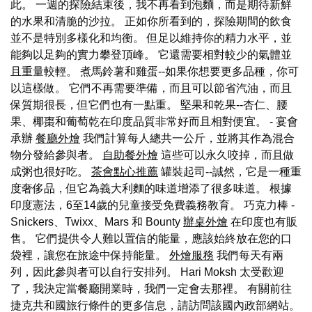
此。 一週的探險結束後，我不再看到泡麵，而是期待新鮮
的水果和清脆的沙拉。 正如你所看到的，探險期間的飲食
並不是特別多樣化和均衡。 但足以維持你的精力水平，並
能夠以足夠的實力攀登頂峰。 它還需要相對較少的氣體並
且重量較輕。 煮馬鈴薯和雞蛋--如果你想要更多品種，你可
以這樣做。 它們不再需要準備，而且可以節省汽油，而且
保質期很長，但它們也有一點重。 堅果和乾果--杏仁、腰
果、椰棗和葡萄乾在印度品質非常好而且相對便宜。 - 宴會
承辦
餐廳外燴
我們計算每人總共一公斤，並將其作為混合
物分發給參與者。
自助餐外燴
這些可以永久咬掉，而且做
成粥也很好吃。
茶會點心推薦
罐裝起司--誠然，它是一種重
度奢侈品，但它為義大利麵的味道增添了很多味道。 根據
印度憲法，6至14歲的兒童接受免費義務教育。 巧克力棒 -
Snickers、Twixx、Mars 和 Bounty
辦桌外燴
在印度也有販
售。 它們提供令人難以置信的能量，應該始終放在您的口
袋裡，讓您在旅途中保持能量。
外燴服務
我們每天有兩
列，因此參與者可以自行安排列。 Hari Moksh 太受歡迎
了，我決定當餐廳開業時，我們一定會去那裡。 有關前往
捷克共和國旅行條件的更多信息，請訪問該國內政部網站。