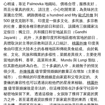
心稍遠，靠近 Palmovka 地鐵站。 價格合理，服務友好，
而且分量真的很大。 請注意，小心吃開胃菜，為美味的主
菜騰出空間。 網路價格從 a hundred and fifty
歐式外燴
到
500 捷克克朗不等。 印度是一個多文化、多民族、多宗教
的社會，慶祝各種宗教的節日和節日。 該國有三個國家法
定假日：獨立日、共和國日和甘地誕辰日（Gandhi
Jayanti）。 此外，大多數印度邦和地區都有當地的節日，
具體取決於主導的宗教和語言人口統計。
桃園外燴
印度美
食由印度次大陸本土的各種地區和傳統美食組成。 由於氣
候、文化、民族和職業的多樣性，菜餚差異很大，主要使用
當地的香料、香草、蔬菜和水果。 Mundu 與 Lungi 類似，
但其顏色始終為白色。 三十多歲的人中，未婚無子的情況
很少見。
外燴推薦
儘管愛情婚姻的數量正在增加（主要在
城市），但傳統的印度教婚姻是由家庭和父母決定的。 夫
妻倆的兼容性也可以透過比較他們的星座來檢驗。
桃園外
燴
儘管新娘嫁妝是非法的，但這種習俗在許多保守社區中
秘密地保留下來。 透過這樣做，女孩除了獲得了家庭的實
力之外，甚至還透過貸款獲得了新家庭所需的東西（電視、