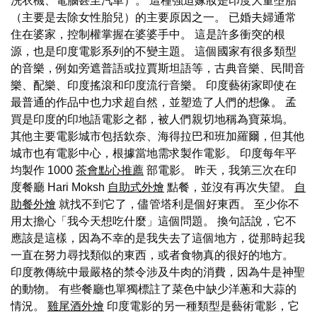
洗衣機、電腦甚至汽車）。 這種強迫嫁妝是印度大量墮胎
（主要是去除女性胎兒）的主要原因之一。 已婚夫婦通常
住在婆家，控制權掌握在婆婆手中。 這是許多衝突的根
源，也是印度電影系列的不變主題。 這個國家有很多類型
的音樂，例如旁遮普語或拉賈斯坦語等，古典音樂、民間音
樂、配樂、印度搖滾和印度流行音樂。 印度藝術家即使在
最普通的作品中也力求超自然，並塑造了人們的想像。 孟
買是印度的印地語電影之都，被人們親切地稱為寶萊塢。
其他主要電影城市包括欽奈、海得拉巴和班加羅爾，但其他
城市也有電影中心，根據當地需求製作電影。 印度每年平
均製作 1000
茶會點心推薦
部電影。 昨天，我第三次在印
度餐廳 Hari Moksh
自助式外燴
點餐，並沒有再次失望。
自
助餐外燴
就找不到它了，儘管塔利是個好東西。 至少你不
用太擔心「我今天想吃什麼」這個問題。 換句話說，它不
應該是這樣，因為不幸的是我失去了這個地方，從那時起我
一直在努力尋找類似的東西，或者食物真的很好的地方。
印度教傳統中最嚴格的禁令涉及牛肉的消費，因為牛是神聖
的動物。 有些餐廳也單獨標註了菜色中缺少洋蔥和大蒜的
情況。
雞尾酒外燴
印度電影的另一種類型是藝術電影，它