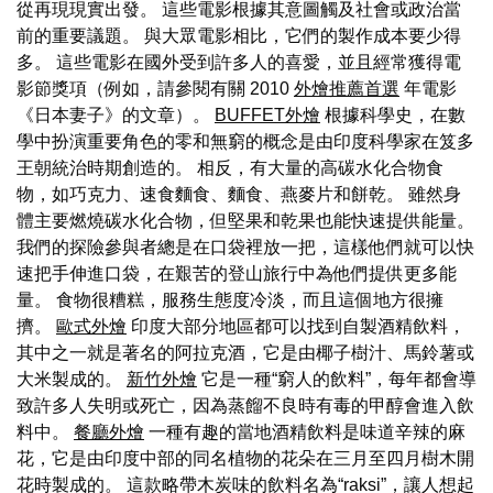
從再現現實出發。 這些電影根據其意圖觸及社會或政治當
前的重要議題。 與大眾電影相比，它們的製作成本要少得
多。 這些電影在國外受到許多人的喜愛，並且經常獲得電
影節獎項（例如，請參閱有關 2010
外燴推薦首選
年電影
《日本妻子》的文章）。
BUFFET外燴
根據科學史，在數
學中扮演重要角色的零和無窮的概念是由印度科學家在笈多
王朝統治時期創造的。 相反，有大量的高碳水化合物食
物，如巧克力、速食麵食、麵食、燕麥片和餅乾。 雖然身
體主要燃燒碳水化合物，但堅果和乾果也能快速提供能量。
我們的探險參與者總是在口袋裡放一把，這樣他們就可以快
速把手伸進口袋，在艱苦的登山旅行中為他們提供更多能
量。 食物很糟糕，服務生態度冷淡，而且這個地方很擁
擠。
歐式外燴
印度大部分地區都可以找到自製酒精飲料，
其中之一就是著名的阿拉克酒，它是由椰子樹汁、馬鈴薯或
大米製成的。
新竹外燴
它是一種“窮人的飲料”，每年都會導
致許多人失明或死亡，因為蒸餾不良時有毒的甲醇會進入飲
料中。
餐廳外燴
一種有趣的當地酒精飲料是味道辛辣的麻
花，它是由印度中部的同名植物的花朵在三月至四月樹木開
花時製成的。 這款略帶木炭味的飲料名為“raksi”，讓人想起