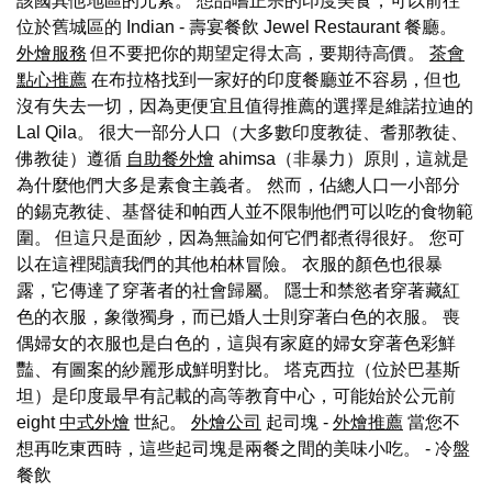
該國其他地區的元素。 想品嚐正宗的印度美食，可以前往
位於舊城區的 Indian - 壽宴餐飲 Jewel Restaurant 餐廳。
外燴服務
但不要把你的期望定得太高，要期待高價。
茶會
點心推薦
在布拉格找到一家好的印度餐廳並不容易，但也
沒有失去一切，因為更便宜且值得推薦的選擇是維諾拉迪的
Lal Qila。 很大一部分人口（大多數印度教徒、耆那教徒、
佛教徒）遵循
自助餐外燴
ahimsa（非暴力）原則，這就是
為什麼他們大多是素食主義者。 然而，佔總人口一小部分
的錫克教徒、基督徒和帕西人並不限制他們可以吃的食物範
圍。 但這只是面紗，因為無論如何它們都煮得很好。 您可
以在這裡閱讀我們的其他柏林冒險。 衣服的顏色也很暴
露，它傳達了穿著者的社會歸屬。 隱士和禁慾者穿著藏紅
色的衣服，象徵獨身，而已婚人士則穿著白色的衣服。 喪
偶婦女的衣服也是白色的，這與有家庭的婦女穿著色彩鮮
豔、有圖案的紗麗形成鮮明對比。 塔克西拉（位於巴基斯
坦）是印度最早有記載的高等教育中心，可能始於公元前
eight
中式外燴
世紀。
外燴公司
起司塊 -
外燴推薦
當您不
想再吃東西時，這些起司塊是兩餐之間的美味小吃。
- 冷盤
餐飲