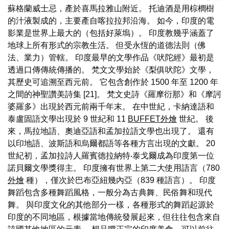
蘇格蘭威士忌，產於喜馬拉雅山附近。 托迪酒是用棕櫚樹
的汁液製成的，主要產自喀拉拉邦沿海。 如今，印度的電
影業是世界上最大的（包括好萊塢）。 印度教幾乎涵蓋了
地球上所有形式的宗教生活。 但受永恆的道德法則（佛
法、業力）管轄。 印度最早的文學作品《吠陀經》最初是
透過口傳傳統傳播的。 梵文文學始於《梨俱吠陀》文學，
其歷史可追溯至西元前。 它包含創作於 1500 年至 1200 年
之間的神聖讚美詩集 [21]。 梵文史詩《羅摩衍那》和《摩訶
婆羅多》出現於西元前兩千年末。 在中世紀，卡納達語和
泰盧固語文學出現於 9 世紀和 11
BUFFET外燴
世紀。 後
來，馬拉地語、奧迪亞語和孟加拉語文學也出現了。 還有
以印地語、波斯語和烏爾都語等各種方言出現的文獻。 20
世紀初，孟加拉詩人羅賓德拉納特‧泰戈爾成為印度第一位
諾貝爾文學獎得主。 印度擁有世界上第二大使用語言（780
外燴
種），僅次於巴布亞紐幾內亞（839 種語言）。 印度
舞蹈包含多種舞蹈風格，一般分為古典舞、民俗舞和現代
舞。 與印度文化的其他部分一樣，各種形式的舞蹈起源於
印度的不同地區，根據當地傳統發展起來，但往往包含來自